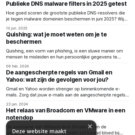
Publieke DNS malware filters in 2025 getest
Hoe goed scoren de grootste publieke DNS-resolvers die
je tegen malware domeinen beschermen in juni 2025? Wij
deden de test!
10 jun. 2025
Quishing: wat je moet weten om je te
beschermen
Quishing, een vorm van phishing, is een sluwe manier om
mensen te misleiden en hun persoonlijke gegevens te
stelen. In dit blogartikel bespreken we wat quishing is, hoe
06 feb. 2024
je het herkent en hoe je je organisatie hiertegen kan
De aangescherpte regels van Gmail en
beschermen.
Yahoo: wat zijn de gevolgen voor jou?
Gmail en Yahoo worden strenger op binnenkomende e-
mails. Zorg dat jouw e-mails aan de aangescherpte regels
voldoen.
22 jan. 2024
Het relaas van Broadcom en VMware in een
notendop
×
De overname van VMware door Broadcom en de
Deze website maakt
wijzigingen die daaruit voortvloeien zet kwaad bloed bij